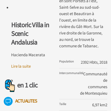
en sont Portets à l'est,
Saint-Selve au sud-sud-
ouest et Beautiran à
l'ouest, en limite de la
Historic Villa in
rivière du Gât-Mort. Sur la
Scenic
rive droite de la Garonne,
au nord, se trouve la
Andalusia
commune de Tabanac.
Hacienda Macerata
Population
2392 Hbts, 2018
Lire la suite
Intercommunalité
Communauté
de
en 1 clic
communes
de Montesquieu
ACTUALITES
Taille
6,97 km2