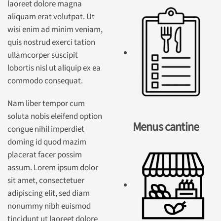
laoreet dolore magna
aliquam erat volutpat. Ut
wisi enim ad minim veniam,
quis nostrud exerci tation
ullamcorper suscipit
lobortis nisl ut aliquip ex ea
commodo consequat.
Nam liber tempor cum
soluta nobis eleifend option
Menus cantine
congue nihil imperdiet
doming id quod mazim
placerat facer possim
assum. Lorem ipsum dolor
sit amet, consectetuer
adipiscing elit, sed diam
nonummy nibh euismod
tincidunt ut laoreet dolore