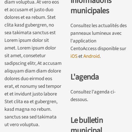
Informations
diam voluptua. At vero eos
municipales
et accusam et justo duo
dolores et ea rebum. Stet
clita kasd gubergren, no
Consultez les actualités des
sea takimata sanctus est
panneaux lumineux avec
Lorem ipsum dolor sit
l'application
amet. Lorem ipsum dolor
CentoAccess disponible sur
sit amet, consetetur
iOS
et
Android
.
sadipscing elitr, At accusam
aliquyam diam diam dolore
L'agenda
dolores duo eirmod eos
erat, et nonumy sed tempor
Consultez l'agenda ci-
et et invidunt justo labore
dessous.
Stet clita ea et gubergren,
kasd magna no rebum.
sanctus sea sed takimata
Le bulletin
ut vero voluptua.
municipal