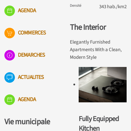
Densité
343 hab./km2
AGENDA
The Interior
COMMERCES
Elegantly Furnished
Apartments With a Clean,
DEMARCHES
Modern Style
ACTUALITES
AGENDA
Fully Equipped
Vie municipale
Kitchen