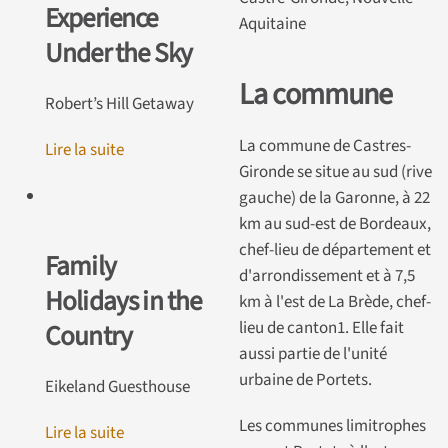
Experience
Aquitaine
Under the Sky
La commune
Robert’s Hill Getaway
La commune de Castres-
Lire la suite
Gironde se situe au sud (rive
gauche) de la Garonne, à 22
km au sud-est de Bordeaux,
chef-lieu de département et
Family
d'arrondissement et à 7,5
Holidays in the
km à l'est de La Brède, chef-
lieu de canton1. Elle fait
Country
aussi partie de l'unité
urbaine de Portets.
Eikeland Guesthouse
Les communes limitrophes
Lire la suite