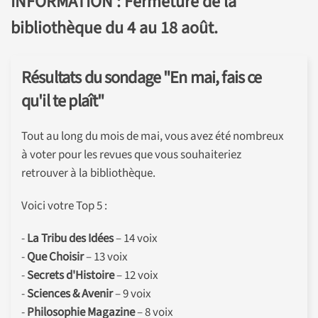
INFORMATION : Fermeture de la
bibliothèque du 4 au 18 août.
Résultats du sondage "En mai, fais ce
qu'il te plaît"
Tout au long du mois de mai, vous avez été nombreux
à voter pour les revues que vous souhaiteriez
retrouver à la bibliothèque.
Voici votre Top 5 :
-
La Tribu des Idées
– 14 voix
-
Que Choisir
– 13 voix
-
Secrets d'Histoire
– 12 voix
-
Sciences & Avenir
– 9 voix
-
Philosophie Magazine
– 8 voix